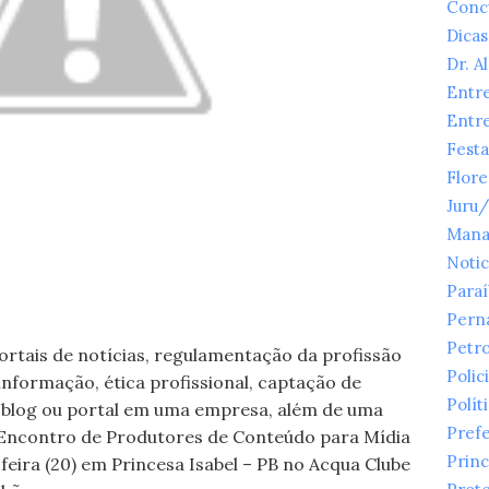
Conc
Dicas
Dr. A
Entr
Entr
Festa
Flor
Juru
Mana
Notic
Para
Pern
Petr
portais de notícias, regulamentação da profissão
Polici
nformação, ética profissional, captação de
Polít
 blog ou portal em uma empresa, além de uma
Prefe
Encontro de Produtores de Conteúdo para Mídia
Princ
feira (20) em Princesa Isabel – PB no Acqua Clube