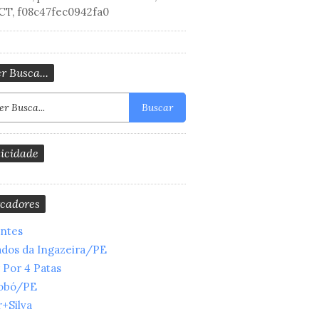
CT, f08c47fec0942fa0
r Busca...
Buscar
icidade
cadores
entes
ados da Ingazeira/PE
 Por 4 Patas
obó/PE
+Silva