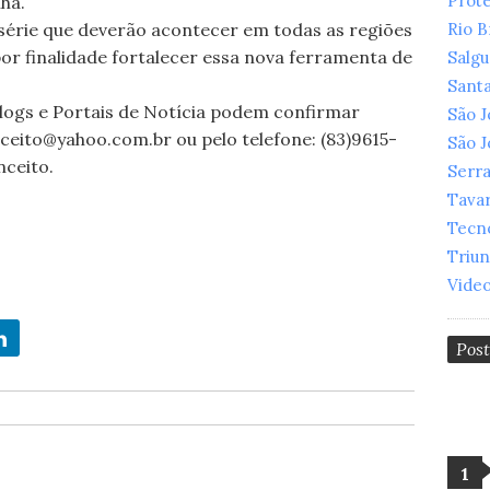
Prot
hã.
série que deverão acontecer em todas as regiões
Rio 
or finalidade fortalecer essa nova ferramenta de
Salg
Santa
Blogs e Portais de Notícia podem confirmar
São 
ceito@yahoo.com.br ou pelo telefone: (83)9615-
São 
nceito.
Serr
Tava
Tecn
Triu
Vide
Pos