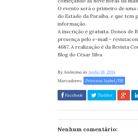
começando às nove horas da man
O evento será o primeiro de uma 
do Estado da Paraíba, e que tem p
informação.
A inscrição é gratuita. Donos de 
presença pelo e-mail – revistacon
4687. A realização é da Revista Co
Blog do César Silva
By
Anônimo
às
junho 18, 2014
Marcadores:
Princesa Isabel/PB
Facebook
Twitter
Nenhum comentário: