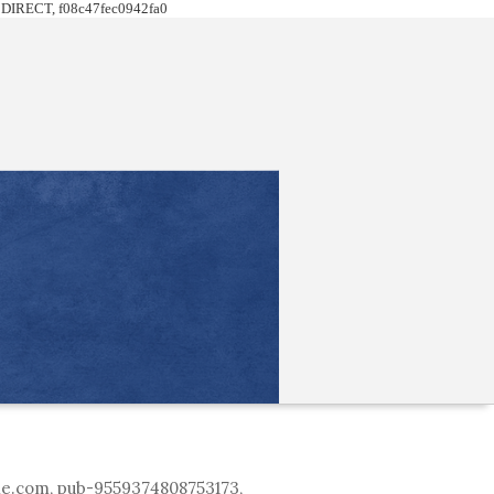
DIRECT, f08c47fec0942fa0
le.com, pub-9559374808753173,