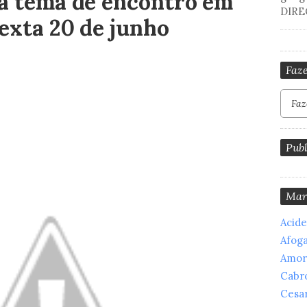
rá tema de encontro em
DIRE
Sexta 20 de junho
Faze
Publ
Mar
Acid
Afog
Amor
Cabr
Cesar