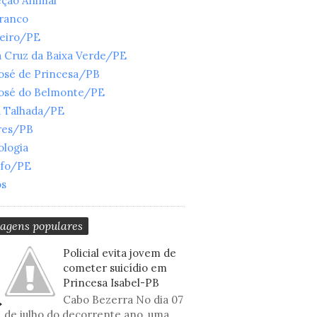
eção Animal
Branco
ueiro/PE
 Cruz da Baixa Verde/PE
José de Princesa/PB
José do Belmonte/PE
a Talhada/PE
res/PB
ologia
nfo/PE
os
tagens populares
Policial evita jovem de
cometer suicídio em
Princesa Isabel-PB
Cabo Bezerra No dia 07
de julho do decorrente ano, uma