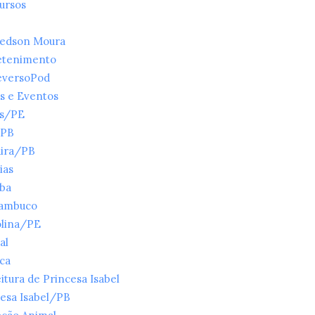
ursos
ledson Moura
etenimento
eversoPod
s e Eventos
es/PE
/PB
ira/PB
ias
íba
ambuco
olina/PE
al
ica
itura de Princesa Isabel
esa Isabel/PB