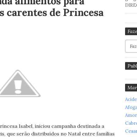
da alimentos para
DIRE
as carentes de Princesa
Faze
Publ
Mar
Acid
Afog
Amor
Cabr
rincesa Isabel, iniciou campanha destinada a
Cesar
s, que serão distribuídos no Natal entre famílias