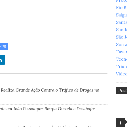
Prot
Rio 
Salg
Santa
São 
São 
Serr
l/PB
Tava
Tecn
Triu
Vide
 Realiza Grande Ação Contra o Tráfico de Drogas no
Pos
oate em João Pessoa por Roupa Ousada e Desabafa: