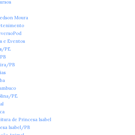
ursos
ledson Moura
etenimento
eversoPod
s e Eventos
es/PE
/PB
ira/PB
ias
íba
ambuco
olina/PE
al
ica
itura de Princesa Isabel
esa Isabel/PB