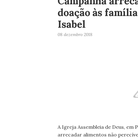
Campanha arreca
doação às famíli
Isabel
08 dezembro 2018
A Igreja Assembleia de Deus, em P
arrecadar alimentos não perecívei