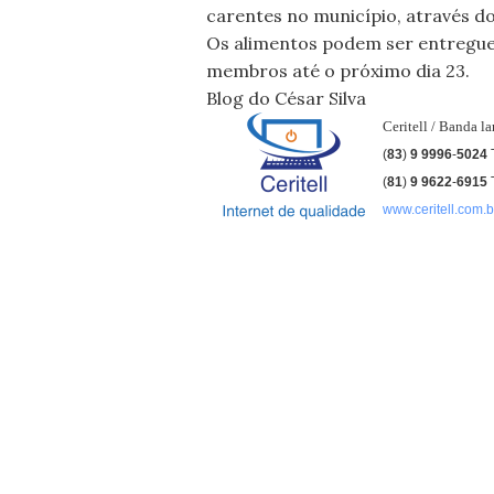
carentes no município, através d
Os alimentos podem ser entregues
membros até o próximo dia 23.
Blog do César Silva
Ceritell / Banda l
(
83
)
9 9996
-
5024
(
81
)
9
9622
-
6915
www.ceritell.com.b