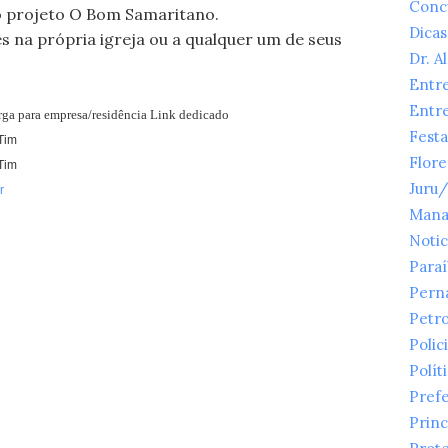
Conc
o projeto O Bom Samaritano.
Dicas
 na própria igreja ou a qualquer um de seus
Dr. A
Entr
Entr
arga para empresa/residência Link dedicado
Festa
Tim
Flor
Tim
Juru
r
Mana
Notic
Para
Pern
Petr
Polici
Polít
Prefe
Princ