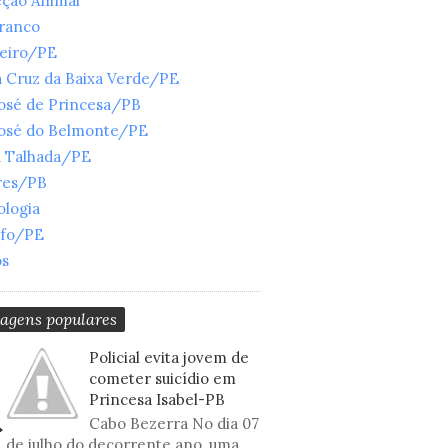
eção Animal
Branco
ueiro/PE
 Cruz da Baixa Verde/PE
José de Princesa/PB
José do Belmonte/PE
a Talhada/PE
res/PB
ologia
nfo/PE
os
tagens populares
Policial evita jovem de
cometer suicídio em
Princesa Isabel-PB
Cabo Bezerra No dia 07
de julho do decorrente ano, uma