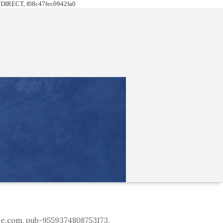
DIRECT, f08c47fec0942fa0
le.com, pub-9559374808753173,