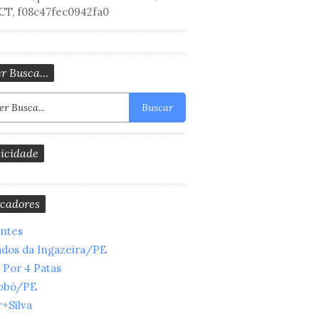
CT, f08c47fec0942fa0
r Busca...
Buscar
icidade
cadores
entes
ados da Ingazeira/PE
 Por 4 Patas
obó/PE
+Silva