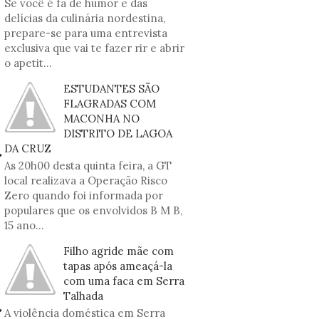
Se você é fã de humor e das
delícias da culinária nordestina,
prepare-se para uma entrevista
exclusiva que vai te fazer rir e abrir
o apetit...
ESTUDANTES SÃO
FLAGRADAS COM
MACONHA NO
DISTRITO DE LAGOA
DA CRUZ
As 20h00 desta quinta feira, a GT
local realizava a Operação Risco
Zero quando foi informada por
populares que os envolvidos B M B,
15 ano...
Filho agride mãe com
tapas após ameaçá-la
com uma faca em Serra
Talhada
A violência doméstica em Serra